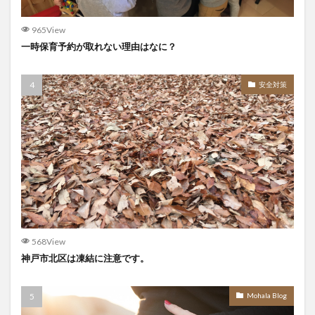
965View
一時保育予約が取れない理由はなに？
安全対策
568View
神戸市北区は凍結に注意です。
Mohala Blog