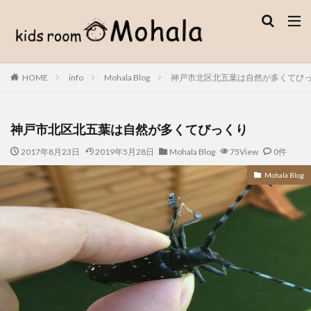
WEB
デザイン
SEO
カテゴリー
HOME
info
Mohala Blog
神戸市北区北五葉は自然が多くてび
検索
神戸市北区北五葉は自然が多くてびっくり
2017年8月23日
2019年5月28日
Mohala Blog
75View
0件
Mohala Blog