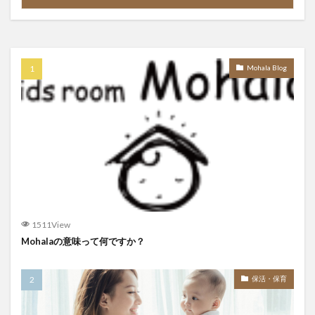
Mohala Blog
1511View
Mohalaの意味って何ですか？
保活・保育