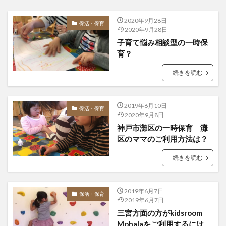
2020年9月28日
保活・保育
2020年9月28日
子育て悩み相談型の一時保
育？
続きを読む
2019年6月10日
保活・保育
2020年9月8日
神戸市灘区の一時保育 灘
区のママのご利用方法は？
続きを読む
2019年6月7日
保活・保育
2019年6月7日
三宮方面の方がkidsroom
Mohalaをご利用するには