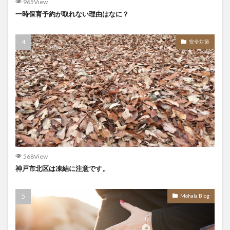
965View
一時保育予約が取れない理由はなに？
安全対策
568View
神戸市北区は凍結に注意です。
Mohala Blog