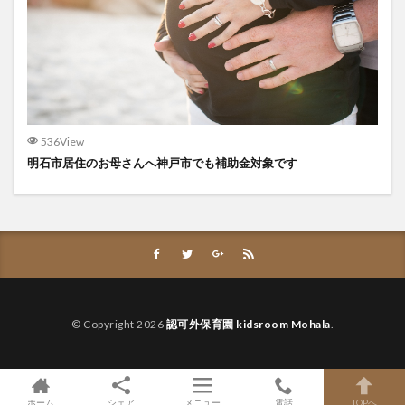
536View
明石市居住のお母さんへ神戸市でも補助金対象です
© Copyright 2026
認可外保育園 kidsroom Mohala
.
ホーム
シェア
メニュー
電話
TOPへ