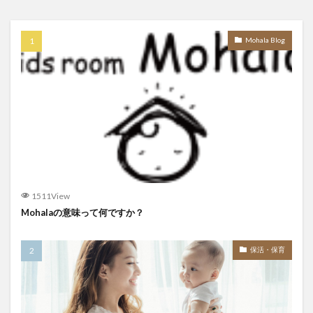
Mohala Blog
1511View
Mohalaの意味って何ですか？
保活・保育