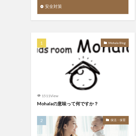
安全対策
Mohala Blog
1511View
Mohalaの意味って何ですか？
保活・保育