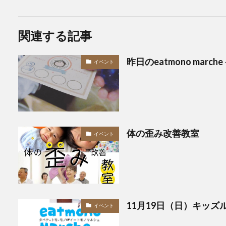
関連する記事
昨日のeatmono mar
イベント
体の歪み改善教室
イベント
11月19日（日）キッズル
イベント